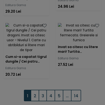
Editura Gama
Editura Gama
24.96 Lei
29.20 Lei
Invat sa citesc cu litere
mari! Turtita
fermecata. Greierele si
Cum si-a capatat tigrul
Editura Gama
furnica
dungile / Cei patru
27.52 Lei
dragoni. Invat sa citesc
Editura Gama
usor - Nivelul 1. Carte cu
20.72 Lei
abtibilduri si litere mari
de tipar
1
2
3
4
5
...
14