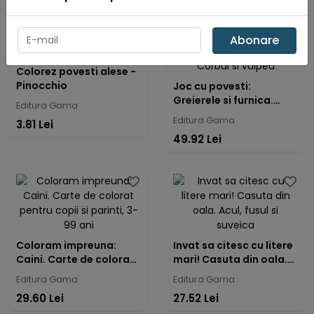
Abonare
Colorez povesti alese -
Pinocchio
Joc cu povesti:
Greierele si furnica.
Editura Gama
Corbul si vulpea
Editura Gama
3.81 Lei
49.92 Lei
Coloram impreuna:
Invat sa citesc cu litere
Caini. Carte de colorat
mari! Casuta din oala.
pentru copii si parinti,
Acul, fusul si suveica
Editura Gama
Editura Gama
3-99 ani
29.60 Lei
27.52 Lei