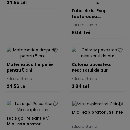
24.96 Lei
Fabulele lui Esop:
Laptareasa.
Recomandat cititorilor
Editura Gama
incepatori sau copiilor
10.56 Lei
cu dificultati de citire.
Super DYS - Nivelul 2
Matematica timpurie
Colorez povestea:
pentru 5 ani
Pestisorul de aur
Editura Gama
Editura Gama
24.56 Lei
3.84 Lei
Micii exploratori. Stiinte
Let's go! Pe santier/
Micii exploratori
Editura Gama