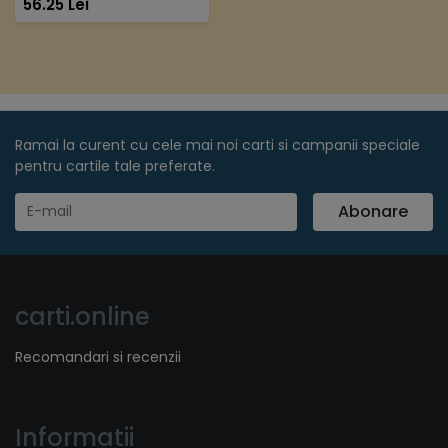
56.25 Lei
proaste
Ramai la curent cu cele mai noi carti si campanii speciale
pentru cartile tale preferate.
Abonare
carti.online
Recomandari si recenzii
Informatii