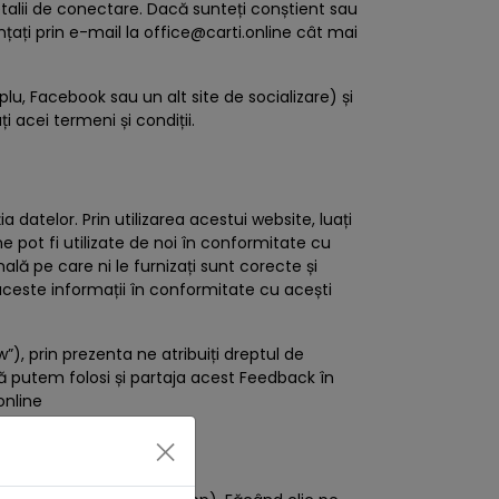
detalii de conectare. Dacă sunteți conștient sau
țați prin e-mail la
office@carti.online
cât mai
lu, Facebook sau un alt site de socializare) și
i acei termeni și condiții.
datelor. Prin utilizarea acestui website, luați
ne pot fi utilizate de noi în conformitate cu
ală pe care ni le furnizați sunt corecte și
 aceste informații în conformitate cu acești
”), prin prezenta ne atribuiți dreptul de
că putem folosi și partaja acest Feedback în
online
×