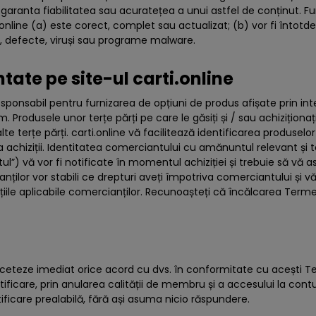
 garanta fiabilitatea sau acuratețea a unui astfel de conținut. Fu
online (a) este corect, complet sau actualizat; (b) vor fi întotde
e, defecte, viruși sau programe malware.
tate pe site-ul carti.online
sponsabil pentru furnizarea de opțiuni de produs afișate prin inte
. Produsele unor terțe părți pe care le găsiți și / sau achiziționați
e terțe părți. carti.online vă facilitează identificarea produselor
 achiziții. Identitatea comerciantului cu amănuntul relevant și ter
) vă vor fi notificate în momentul achiziției și trebuie să vă asigu
anților vor stabili ce drepturi aveți împotriva comerciantului și 
ițiile aplicabile comercianților. Recunoașteți că încălcarea Term
ă înceteze imediat orice acord cu dvs. în conformitate cu acești
tificare, prin anularea calității de membru și a accesului la cont
tificare prealabilă, fără ași asuma nicio răspundere.