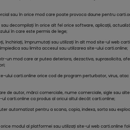
comercial sau în orice mod care poate provoca daune pentru carti.o
 sau decompilați în orice alt fel orice software, aplicații, actuali
azului în care este permis de lege;
deți, închiriați, împrumutați sau utilizați în alt mod site-ul web cart
mpiedica sau limita accesul sau utilizarea site-ului carti.online;
line într-un mod care ar putea deteriora, dezactiva, suprasolicita
ri;
ite-ului carti.online orice cod de program perturbator, virus, atac
ficare de autor, mărci comerciale, nume comerciale, sigle sau alte
ul carti.online ca produs al oricui altul decât carti.online;
uter automatizat pentru a scana, copia, indexa, sorta sau exploat
 orice modul al platformei sau utilizați site-ul web carti.online fol