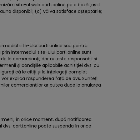
rnizăm site-ul web carti.online pe o bază „as it
auna disponibil; (c) vă va satisface așteptările;
rmediul site-ului carti.online sau pentru
 prin intermediul site-ului carti.online sunt
 de la comercianți, dar nu este responsabil și
menii și condițiile aplicabile achiziției dvs. cu
rați că le citiți și le înțelegeți complet
vă vor explica răspunderea față de dvs. Sunteți
enilor comercianților ar putea duce la anularea
 Termeni, în orice moment, după notificarea
ul dvs. carti.online poate suspenda în orice