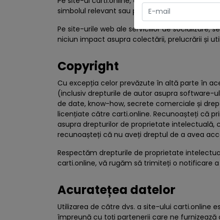
Pe site-ul carti.online, am integrat linkuri cătr
simbolul relevant sau pe numele complet, veți fi 
Pe site-urile web ale serviciilor de socializare, se
niciun impact asupra colectării, prelucrării și uti
Copyright
Cu excepția celor prevăzute în altă parte în aceș
(inclusiv drepturile de autor asupra software-
de date, know-how, secrete comerciale și dreptu
licențiate către carti.online. Recunoașteți că prin
asupra drepturilor de proprietate intelectuală, c
recunoașteți că nu aveți dreptul de a avea acces
Respectăm drepturile de proprietate intelectual
carti.online, vă rugăm să trimiteți o notificare 
Acuratețea datelor
Utilizarea de către dvs. a site-ului carti.online 
împreună cu toți partenerii care ne furnizează 