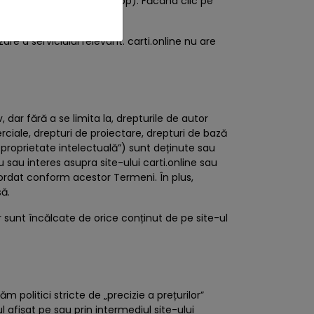
 Twitter, Youtube și Whatsapp). Făcând clic pe
izare a serviciului relevant. carti.online nu are
 dar fără a se limita la, drepturile de autor
iale, drepturi de proiectare, drepturi de bază
 proprietate intelectuală”) sunt deținute sau
lu sau interes asupra site-ului carti.online sau
 acordat conform acestor Termeni. În plus,
să.
 sunt încălcate de orice conținut de pe site-ul
m politici stricte de „precizie a prețurilor”
afișat pe sau prin intermediul site-ului