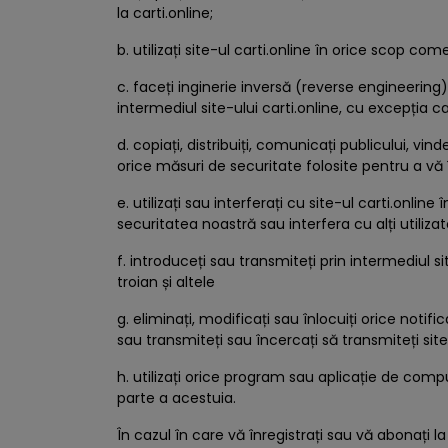
la carti.online;
b. utilizați site-ul carti.online în orice scop 
c. faceți inginerie inversă (reverse engineering)
intermediul site-ului carti.online, cu excepția c
d. copiați, distribuiți, comunicați publicului, vin
orice măsuri de securitate folosite pentru a vă î
e. utilizați sau interferați cu site-ul carti.on
securitatea noastră sau interfera cu alți utilizato
f. introduceți sau transmiteți prin intermediul s
troian și altele
g. eliminați, modificați sau înlocuiți orice noti
sau transmiteți sau încercați să transmiteți site-
h. utilizați orice program sau aplicație de comp
parte a acestuia.
În cazul în care vă înregistrați sau vă abonați la