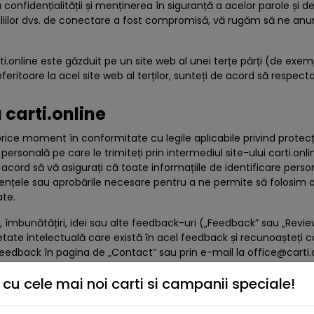
 confidențialității și menținerea în siguranță a acelor parole și 
aliilor dvs. de conectare a fost compromisă, vă rugăm să ne anun
ti.online este găzduit pe un site web al unei terțe părți (de exemp
feritoare la acel site web al terților, sunteți de acord să respectaț
 carti.online
rice moment în conformitate cu legile aplicabile privind protecția 
personală pe care le trimiteți prin intermediul site-ului carti.onli
 acord să vă asigurați că toate informațiile de identificare person
 licențele sau aprobările necesare pentru a ne permite să folosim
ate.
, îmbunătățiri, idei sau alte feedback-uri („Feedback” sau „Review
ietate intelectuală care există în acel feedback și recunoașteți 
i feedback în pagina de „Contact” sau prin e-mail la
office@carti.
cu cele mai noi carti si campanii speciale!