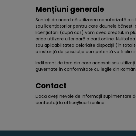
Mențiuni generale
Sunteți de acord că utilizarea neautorizată a site
sau licențiatorilor pentru care daunele bănești ar 
licențiatorii (după caz) vom avea dreptul, în pl
orice utilizare ulterioară a carti.online. Nulitat
sau aplicabilitatea celorlalte dispoziții (în tota
o instanță de jurisdicție competentă va fi elim
Indiferent de țara din care accesați sau utilizați
guvernate în conformitate cu legile din România 
Contact
Dacă aveți nevoie de informații suplimentare des
contactați la
office@carti.online