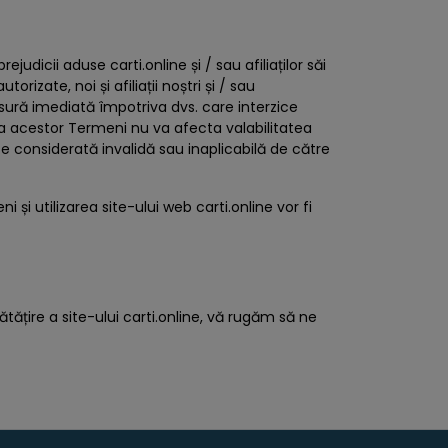
udicii aduse carti.online și / sau afiliaților săi
rizate, noi și afiliații noștri și / sau
ăsură imediată împotriva dvs. care interzice
le) a acestor Termeni nu va afecta valabilitatea
este considerată invalidă sau inaplicabilă de către
 și utilizarea site-ului web carti.online vor fi
tățire a site-ului carti.online, vă rugăm să ne