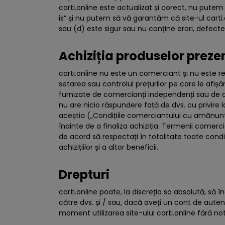
carti.online este actualizat și corect, nu putem
is” și nu putem să vă garantăm că site-ul carti.
sau (d) este sigur sau nu conține erori, defect
Achiziția produselor prezen
carti.online nu este un comerciant și nu este re
setarea sau controlul prețurilor pe care le afișăm
furnizate de comercianți independenți sau de alt
nu are nicio răspundere față de dvs. cu privire la
aceștia („Condițiile comerciantului cu amănuntul”
înainte de a finaliza achiziția. Termenii comerci
de acord să respectați în totalitate toate cond
achizițiilor și a altor beneficii.
Drepturi
carti.online poate, la discreția sa absolută, s
către dvs. și / sau, dacă aveți un cont de auten
moment utilizarea site-ului carti.online fără no