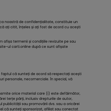
ica noastră de confidențialitate, constituie un
ă ați citit, înțeles și ați fost de acord cu acești
fișa termenii și condițiile revizuite pe sau
site-ul carti.online după ce sunt afișate
re faptul că sunteți de acord să respectați acești
uri personale, necomerciale. În special, vă
ransmite orice material care (i) este defăimător,
i terțe părți, inclusiv drepturile de autor,
 publicității sau promovării dvs. sau a oricărei
el că sunteți sponsorizat, afiliat sau conectat