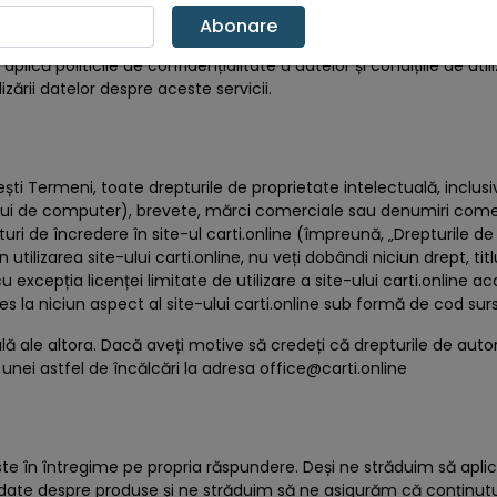
e diverse servicii de socializare (Facebook, Instagram, Pinterest,
Abonare
redirecționat către site-ul web al serviciului relevant.
 aplică politicile de confidențialitate a datelor și condițiile de util
lizării datelor despre aceste servicii.
ti Termeni, toate drepturile de proprietate intelectuală, inclusiv,
ului de computer), brevete, mărci comerciale sau denumiri comerc
ri de încredere în site-ul carti.online (împreună, „Drepturile de
 utilizarea site-ului carti.online, nu veți dobândi niciun drept, tit
u excepția licenței limitate de utilizare a site-ului carti.online
 la niciun aspect al site-ului carti.online sub formă de cod sur
ă ale altora. Dacă aveți motive să credeți că drepturile de autor
a unei astfel de încălcări la adresa
office@carti.online
este în întregime pe propria răspundere. Deși ne străduim să aplică
date despre produse și ne străduim să ne asigurăm că conținutul 