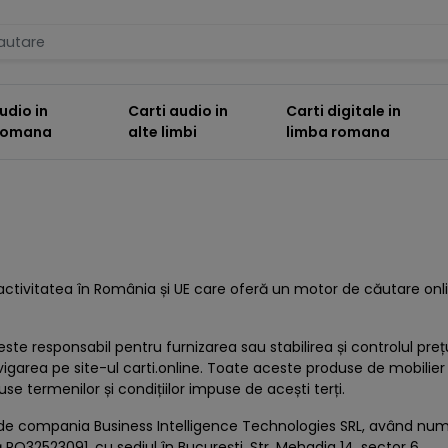
udio in
Carti audio in
Carti digitale in
 romana
alte limbi
limba romana
ă activitatea în România și UE care oferă un motor de căutare o
ste responsabil pentru furnizarea sau stabilirea și controlul prețur
vigarea pe site-ul carti.online. Toate aceste produse de mobilier 
se termenilor și condițiilor impuse de acești terți.
 de compania Business Intelligence Technologies SRL, având numă
 RO32523091, cu sediul în București, Str. Mehadia 14, sector 6.