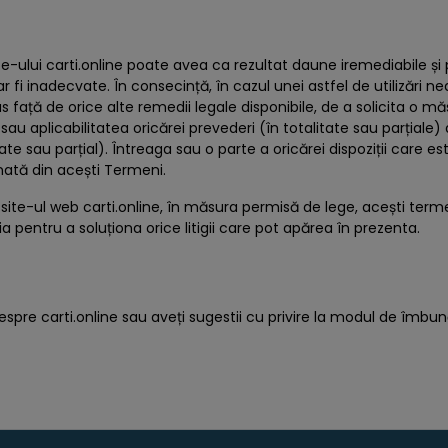
-ului carti.online poate avea ca rezultat daune iremediabile și prej
fi inadecvate. În consecință, în cazul unei astfel de utilizări neauto
us față de orice alte remedii legale disponibile, de a solicita o m
ea sau aplicabilitatea oricărei prevederi (în totalitate sau parția
litate sau parțial). Întreaga sau o parte a oricărei dispoziții care 
inată din acești Termeni.
 site-ul web carti.online, în măsura permisă de lege, acești termeni
pentru a soluționa orice litigii care pot apărea în prezenta.
pre carti.online sau aveți sugestii cu privire la modul de îmbună