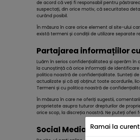
de acord că veți fi responsabil pentru păstrarea
suspectați, din orice motiv, că securitatea det
curând posibil.
În măsura în care orice element al site-ului car
există termeni și condiții de utilizare separate re
Partajarea informațiilor cu
Luăm în serios confidențialitatea și operăm în o
la cunoștință că orice informații de identificare 
politica noastră de confidențialitate. Sunteți de
actualizate și că ați obținut toate acordurile,
Termeni și cu politica noastră de confidențialit
În măsura în care ne oferiți sugestii, comentarii
proprietate asupra tuturor drepturilor de propr
orice scop, la discreția noastră. Ne puteți ofer
Ramai la curent 
Social Media