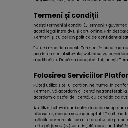
Termeni și condiții
Acești termeni și condiții („Termeni”) guvernează
acord legal între dvs. și carti.online. Prin descă
Termeni și cu cei din politica de confidențialita
Putem modifica acești Termeni în orice moment, 
prin intermediul site-ului web și se va considera
modificările. Dacă nu acceptați toți acești Termen
Folosirea Serviciilor Platf
Puteți utiliza site-ul carti.online numai în conf
Termeni, vă acordăm o licență netransferabilă, n
acordăm o astfel de licență, cu condiția ca dvs.
A. utilizați site-ul carti.online în orice scop c
ofensator, obscen sau inacceptabil în alt mod; (i
mărcile comerciale sau alte drepturi de proprieta
terțe părți; sau (iv) este înșelătoare sau falsă