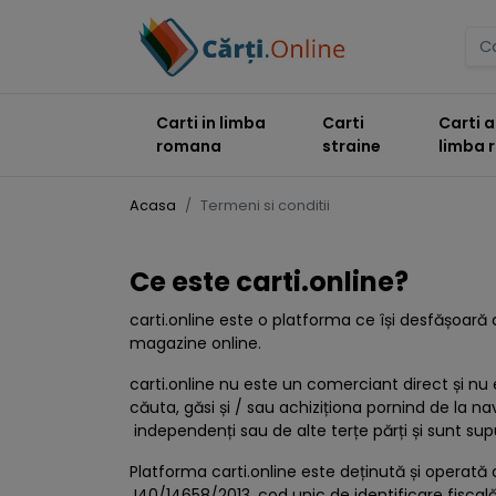
Carti in limba
Carti
Carti a
romana
straine
limba
Acasa
Termeni si conditii
Ce este carti.online?
carti.online este o platforma ce își desfășoar
magazine online.
carti.online nu este un comerciant direct și nu e
căuta, găsi și / sau achiziționa pornind de la na
independenți sau de alte terțe părți și sunt supu
Platforma carti.online este deținută și operată
J40/14658/2013, cod unic de identificare fiscală