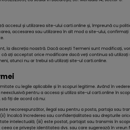
 accesul și utilizarea site-ului carti.online și, împreună cu polit
rcarea, accesarea sau utilizarea în alt mod a site-ului, confirmați c
te.
la discreția noastră. Dacă acești Termeni sunt modificați, vom a
 că ați acceptat orice modificare dacă veți continua să utilizați 
i, atunci nu ar trebui să utilizați site-ul carti.online.
ormei
ormitate cu legile aplicabile și în scopuri legitime. Având în vede
eexclusivă pentru a accesa și utiliza site-ul carti.online în scop
 să fiți de acord că nu:
are este necorespunzător, ilegal sau pentru a posta, partaja sau t
i) încalcă încrederea sau confidențialitatea sau drepturile oricăre
te intelectuală; (iii) este postat, partajat sau transmis în scopul
 în ceea ce privește identitatea dvs. sau care sugerează în vreun f