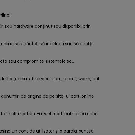
nline;
zări sau hardware conținut sau disponibil prin
i.online sau căutați să încălcați sau să ocoliți
, afecta sau compromite sistemele sau
 de tip „denial of service” sau „spam”, worm, cal
 denumiri de origine de pe site-ul carti.online
a în alt mod site-ul web carti.online sau orice
osind un cont de utilizator și o parolă, sunteți