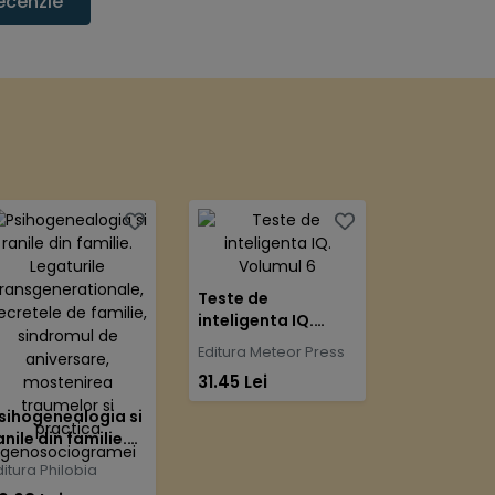
ecenzie
Teste de
inteligenta IQ.
Volumul 6
Editura Meteor Press
31.45 Lei
sihogenealogia si
anile din familie.
egaturile
ditura Philobia
ransgenerational