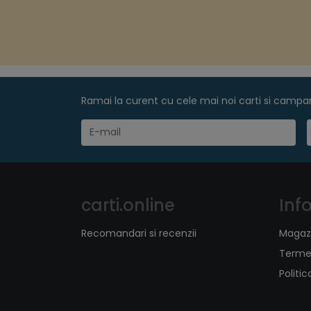
Ramai la curent cu cele mai noi carti si campani
carti.online
Inf
Recomandari si recenzii
Magaz
Termen
Politi