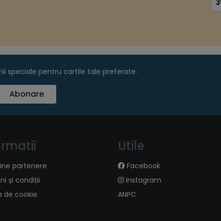
3
e
f
d
m
t
p
g
i speciale pentru cartile tale preferate.
Abonare
ormatii
Utile
ine partenere
Facebook
i și condiții
Instagram
ca de cookie
ANPC