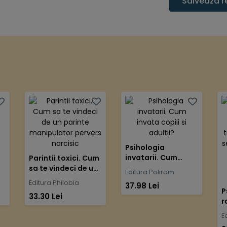
Salveaza r
Psihologia
invatarii. Cum
Parintii toxici. Cum
invata copiii si
sa te vindeci de un
Editura Polirom
adultii?
parinte
Editura Philobia
37.98 Lei
manipulator
P
33.30 Lei
pervers narcisic
r
L
E
t