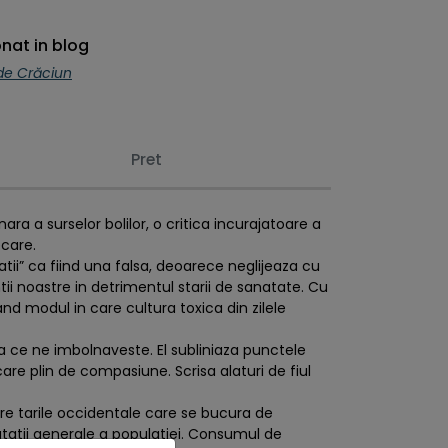
nat in blog
 de Crăciun
Pret
a a surselor bolilor, o critica incurajatoare a
ecare.
ii” ca fiind una falsa, deoarece neglijeaza cu
ntii noastre in detrimentul starii de sanatate. Cu
nd modul in care cultura toxica din zilele
a ce ne imbolnaveste. El subliniaza punctele
care plin de compasiune. Scrisa alaturi de fiul
care tarile occidentale care se bucura de
atatii generale a populatiei. Consumul de