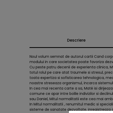
Descriere
Noul volum semnat de autorul cartii Cand corpul 
modului in care societatea poate favoriza dezvo
Cu peste patru decenii de experienta clinica, 
totul rolul pe care atat traumele si stresul, pre
toata expertiza si sofisticarea tehnologica, me
noastre streseaza organismul, incarca sistemul
In cea mai recenta carte a sa, Maté isi dirije
comune ce apar intre bolile indivizilor si declin
sau Daniel, Mitul normalitatii este cea mai amb
In Mitul normalitatii , renumitul medic si specia
sisteme de sanatate dezvoltate, inregistreaza d