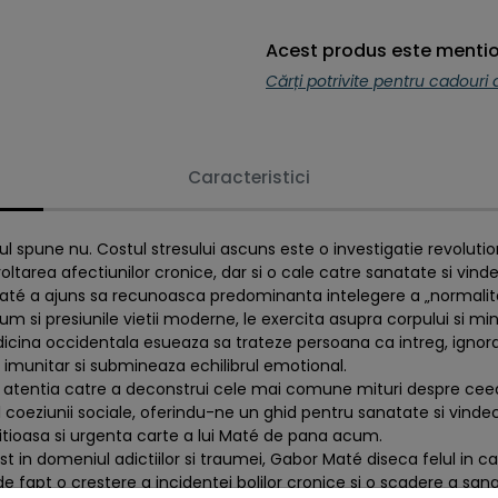
Acest produs este mentio
Cărți potrivite pentru cadouri
Caracteristici
spune nu. Costul stresului ascuns este o investigatie revolutionar
ltarea afectiunilor cronice, dar si o cale catre sanatate si vind
Maté a ajuns sa recunoasca predominanta intelegere a „normalitat
cum si presiunile vietii moderne, le exercita asupra corpului si mi
dicina occidentala esueaza sa trateze persoana ca intreg, ignora
 imunitar si submineaza echilibrul emotional.
aza atentia catre a deconstrui cele mai comune mituri despre cee
ul coeziunii sociale, oferindu-ne un ghid pentru sanatate si vinde
itioasa si urgenta carte a lui Maté de pana acum.
list in domeniul adictiilor si traumei, Gabor Maté diseca felul in 
e fapt o crestere a incidentei bolilor cronice si o scadere a san