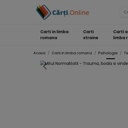
Carti in limba
Carti
Carti a
romana
straine
limba
Acasa
Carti in limba romana
Psihologie
Te
Previous