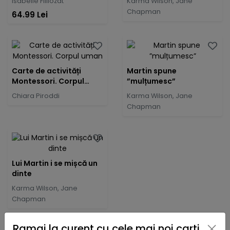
Isabelle Filliozat
Karma Wilson, Jane
Chapman
64.99 Lei
Carte de activități
Martin spune
Montessori. Corpul
”mulțumesc”
uman
Chiara Piroddi
Karma Wilson, Jane
Chapman
Lui Martin i se mișcă un
dinte
Karma Wilson, Jane
Chapman
×
Ramai la curent cu cele mai noi carti