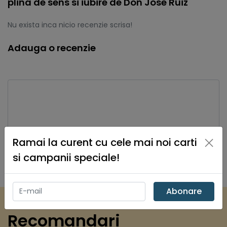
plina de sens si iubire de Don Jose Ruiz
Nu exista inca nicio recenzie scrisa!
Adauga o recenzie
×
Ramai la curent cu cele mai noi carti
Salveaza recenzie
si campanii speciale!
Abonare
Recomandari