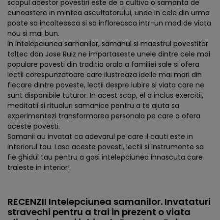
scopul acestor povestiri este de a cultiva o samanta de
cunoastere in mintea ascultatorului, unde in cele din urma
poate sa incolteasca si sa infloreasca intr-un mod de viata
nou si mai bun.
In Intelepciunea samanilor, samanul si maestrul povestitor
toltec don Jose Ruiz ne impartaseste unele dintre cele mai
populare povesti din traditia orala a familiei sale si ofera
lectii corespunzatoare care ilustreaza ideile mai mari din
fiecare dintre poveste, lectii despre iubire si viata care ne
sunt disponibile tuturor. In acest scop, el a inclus exercitii,
meditatii si ritualuri samanice pentru a te ajuta sa
experimentezi transformarea personala pe care o ofera
aceste povesti.
Samanii au invatat ca adevarul pe care il cauti este in
interiorul tau. Lasa aceste povesti, lectii si instrumente sa
fie ghidul tau pentru a gasi intelepciunea innascuta care
traieste in interior!
RECENZII Intelepciunea samanilor. Invataturi
stravechi pentru a trai in prezent o viata