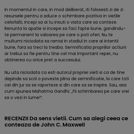
In momentul in care, in mod deliberat, iti folosesti zi de zi
resursele pentru a aduce o schimbare pozitiva in vietile
celorlalti, incepi sa ai tu insuti o viata care sa conteze.
Renunta la apatie si incepe sa faci fapte bune, gandindu-
te permanent la valoarea pe care o poti oferi. Nu te
multumi niciodata sa ramai in stadiul in care ai intentii
bune, fara sa treci la treaba. Semnificatia propriilor actiuni
ar trebui sa fie pentru tine cel mai important reper, nu
obtinerea cu orice pret a succesului.
Nu uita niciodata ca esti autorul propriei vieti si ca de tine
depinde sa scrii o poveste plina de semnificatie, la care toti
cei din jur sa se raporteze si din care sa se inspire. Sau, asa
cum spunea Mahatma Gandhi: „Fii schimbarea pe care vrei
sa o vezi in lume!“.
RECENZII Da sens vietii. Cum sa alegi ceea ce
conteaza de John C. Maxwell