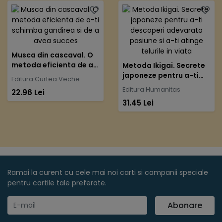
Musca din cascaval. O
metoda eficienta de a-
Metoda Ikigai. Secrete
ti schimba gandirea si
japoneze pentru a-ti
Editura Curtea Veche
de a avea succes
descoperi adevarata
Editura Humanitas
22.96 Lei
pasiune si a-ti atinge
31.45 Lei
telurile in viata
Ramai la curent cu cele mai noi carti si campanii speciale
pentru cartile tale preferate.
Abonare