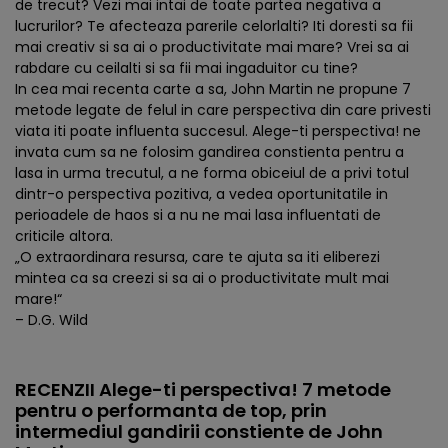
de trecut? Vezi mai intai de toate partea negativa a
lucrurilor? Te afecteaza parerile celorlalti? Iti doresti sa fii
mai creativ si sa ai o productivitate mai mare? Vrei sa ai
rabdare cu ceilalti si sa fii mai ingaduitor cu tine?
In cea mai recenta carte a sa, John Martin ne propune 7
metode legate de felul in care perspectiva din care privesti
viata iti poate influenta succesul. Alege-ti perspectiva! ne
invata cum sa ne folosim gandirea constienta pentru a
lasa in urma trecutul, a ne forma obiceiul de a privi totul
dintr-o perspectiva pozitiva, a vedea oportunitatile in
perioadele de haos si a nu ne mai lasa influentati de
criticile altora.
„O extraordinara resursa, care te ajuta sa iti eliberezi
mintea ca sa creezi si sa ai o productivitate mult mai
mare!“
– D.G. Wild
RECENZII Alege-ti perspectiva! 7 metode
pentru o performanta de top, prin
intermediul gandirii constiente de John