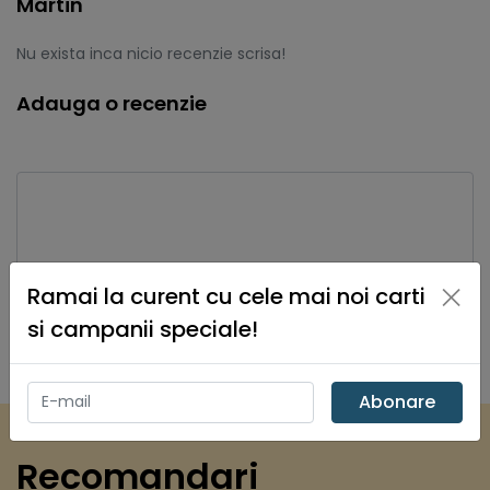
Martin
Nu exista inca nicio recenzie scrisa!
Adauga o recenzie
×
Ramai la curent cu cele mai noi carti
si campanii speciale!
Salveaza recenzie
Abonare
Recomandari